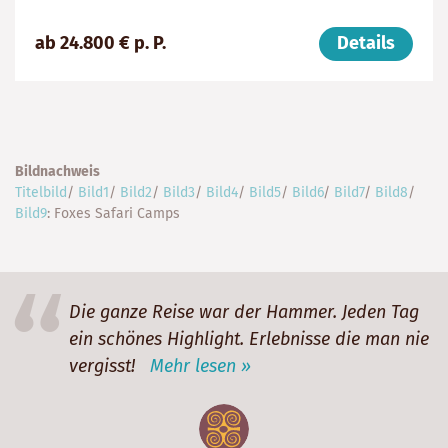
Preis
Dauer:
Reiseziele
ab 24.800 € p. P.
Details
(ab):
89
Tansania,
24800
Tage
Uganda,
€
Kenia
Bildnachweis
Titelbild
/
Bild1
/
Bild2
/
Bild3
/
Bild4
/
Bild5
/
Bild6
/
Bild7
/
Bild8
/
Bild9
: Foxes Safari Camps
Die ganze Reise war der Hammer. Jeden Tag
ein schönes Highlight. Erlebnisse die man nie
vergisst!
Mehr lesen »