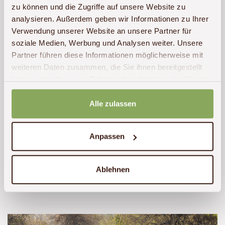
zu können und die Zugriffe auf unsere Website zu
analysieren. Außerdem geben wir Informationen zu Ihrer
Verwendung unserer Website an unsere Partner für
soziale Medien, Werbung und Analysen weiter. Unsere
Partner führen diese Informationen möglicherweise mit
weiteren Daten zusammen, die Sie ihnen bereitgestellt
haben oder die sie im Rahmen Ihrer Nutzung der Dienste
Alle Reisen mit der Unterkunft
gesammelt haben.
Alle zulassen
Vuma Hills Tented Camp
Anpassen
4 Reisen
Reisedauer
Preis
Ablehnen