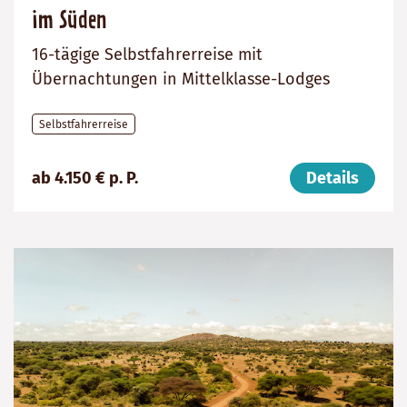
im Süden
16-tägige Selbstfahrerreise mit
Übernachtungen in Mittelklasse-Lodges
Selbstfahrerreise
Preis
Dauer:
Reiseziel
ab 4.150 € p. P.
Details
(ab):
16
Tansania
4150
Tage
€