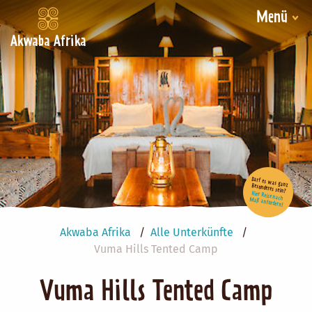
Menü
Akwaba Afrika
Darf es was ganz Besonderes sein?
Hier Reise nach Maß anfordern!
Akwaba Afrika
Alle Unterkünfte
Vuma Hills Tented Camp
Vuma Hills Tented Camp