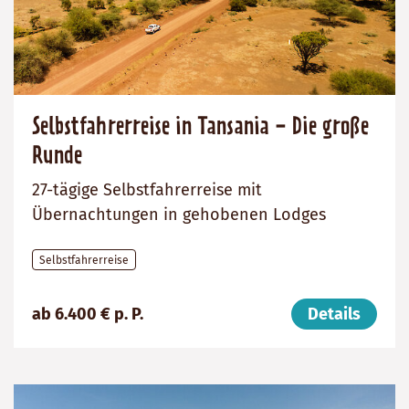
Selbstfahrerreise in Tansania - Die große
Runde
27-tägige Selbstfahrerreise mit
Übernachtungen in gehobenen Lodges
Selbstfahrerreise
Preis
Dauer:
Reiseziel
ab 6.400 € p. P.
Details
(ab):
27
Tansania
6400
Tage
€