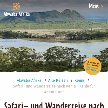
Menü
Akwaba Afrika
Etwas fehlt zu Ihrer Traumreise?
Hier Reise nach Maß anfordern!
Akwaba Afrika
Alle Reisen
Kenia
Safari- und Wanderreise nach Kenia - Kenia für
Abenteurer
Safari- und Wanderreise nach