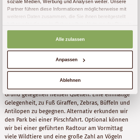
soziale Medien, Werbung und Analysen weiter. Unsere
Partner führen diese Informationen möglicherweise mit
weiteren Daten zusammen, die Sie ihnen bereitgestellt
haben oder die sie im Rahmen Ihrer Nutzung der Dienste
gesammelt haben.
Alle zulassen
Anpassen
Der Hell’s-Gate-Nationalpark ist von einer
beeindruckenden Vulkanlandschaft geprägt. Mit
einem Ranger erkunden wir die Umgebung zu Fuß
Ablehnen
und steigen hinunter in die Schlucht zu den am
Grund gelegenen heißen Quellen. Eine einmalige
Gelegenheit, zu Fuß Giraffen, Zebras, Büffeln und
Antilopen zu begegnen. Alternativ erkunden wir
den Park bei einer Pirschfahrt. Optional können
wir bei einer geführten Radtour am Vormittag
viele Wildtiere und eine große Zahl an Vögeln