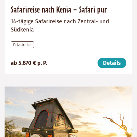
Safarireise nach Kenia - Safari pur
14-tägige Safarireise nach Zentral- und
Südkenia
Privatreise
Preis
Dauer:
Reiseziel
ab 5.870 € p. P.
Details
(ab):
14
Kenia
5870
Tage
€