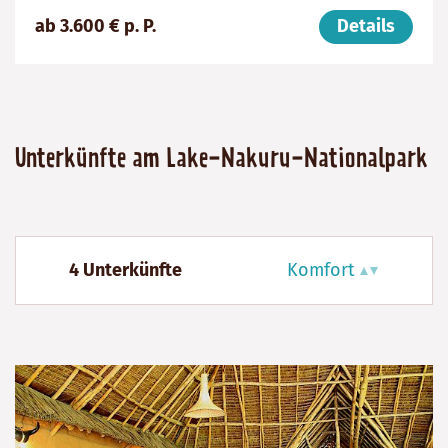
Preis
Dauer:
Reiseziel
ab 3.600 € p. P.
Details
(ab):
13
Kenia
3600
Tage
€
Unterkünfte am Lake-Nakuru-Nationalpark
4 Unterkünfte
Komfort