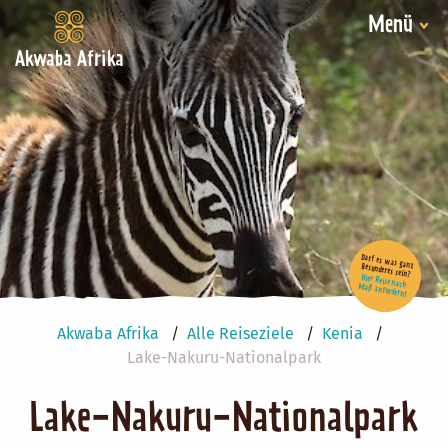
Menü
Akwaba Afrika
Darf es was ganz Besonderes sein?
Hier Reise nach Maß anfordern!
Akwaba Afrika
Alle Reiseziele
Kenia
Lake-Nakuru-Nationalpark
Lake-Nakuru-Nationalpark