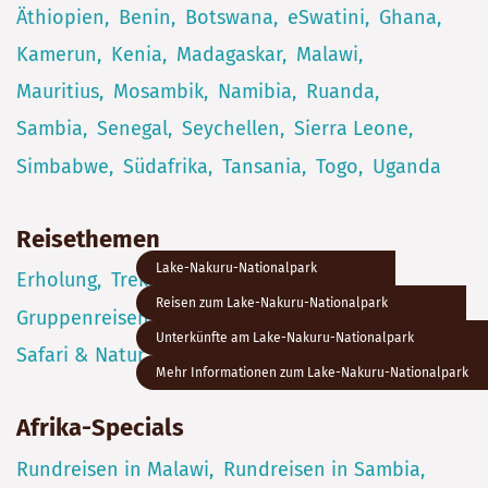
Äthiopien
Benin
Botswana
eSwatini
Ghana
Kamerun
Kenia
Madagaskar
Malawi
Mauritius
Mosambik
Namibia
Ruanda
Sambia
Senegal
Seychellen
Sierra Leone
Simbabwe
Südafrika
Tansania
Togo
Uganda
Reisethemen
Lake-Nakuru-Nationalpark
Erholung
Trekking
Selbstfahrer
Reisen zum Lake-Nakuru-Nationalpark
Gruppenreisen
Begegnung & Kultur
Unterkünfte am Lake-Nakuru-Nationalpark
Safari & Natur
Wandern
Mehr Informationen zum Lake-Nakuru-Nationalpark
Afrika-Specials
Rundreisen in Malawi
Rundreisen in Sambia