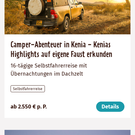
Camper-Abenteuer in Kenia - Kenias
Highlights auf eigene Faust erkunden
16-tägige Selbstfahrerreise mit
Übernachtungen im Dachzelt
Selbstfahrerreise
Preis
Dauer:
Reiseziel
ab 2.550 € p. P.
Details
(ab):
16
Kenia
2550
Tage
€