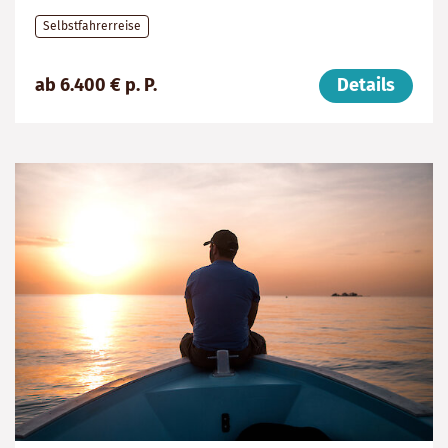
Selbstfahrerreise
Preis
Dauer:
Reiseziel
ab 6.400 € p. P.
Details
(ab):
27
Tansania
6400
Tage
€