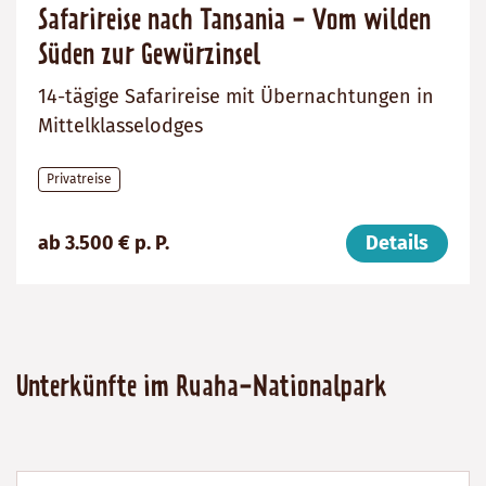
Safarireise nach Tansania - Vom wilden
Süden zur Gewürzinsel
14-tägige Safarireise mit Übernachtungen in
Mittelklasselodges
Privatreise
Preis
Dauer:
Reiseziel
ab 3.500 € p. P.
Details
(ab):
14
Tansania
3500
Tage
€
Unterkünfte im Ruaha-Nationalpark