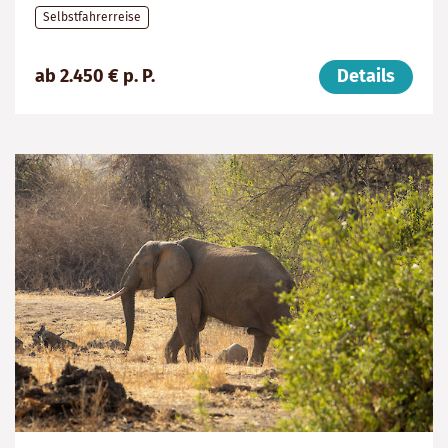
Selbstfahrerreise
Preis
Dauer:
Reiseziel
ab 2.450 € p. P.
Details
(ab):
15
Tansania
2450
Tage
€