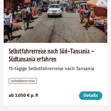
Selbstfahrerreise nach Süd-Tansania -
Südtansania erfahren
15-tägige Selbstfahrerreise nach Tansania
Selbstfahrerreise
Preis
Dauer:
Reiseziel
ab 3.050 € p. P.
Details
(ab):
15
Tansania
3050
Tage
€