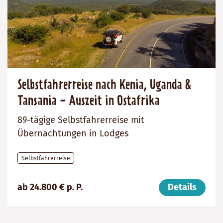
Selbstfahrerreise nach Kenia, Uganda &
Tansania - Auszeit in Ostafrika
89-tägige Selbstfahrerreise mit
Übernachtungen in Lodges
Selbstfahrerreise
Preis
Dauer:
Reiseziele
ab 24.800 € p. P.
Details
(ab):
89
Tansania,
24800
Tage
Uganda,
€
Kenia