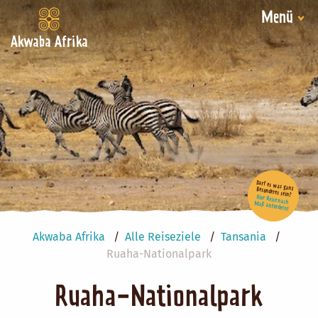
Menü
Akwaba Afrika
Darf es was ganz Besonderes sein?
Hier Reise nach Maß anfordern!
Akwaba Afrika
Alle Reiseziele
Tansania
Ruaha-Nationalpark
Ruaha-Nationalpark