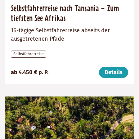
Selbstfahrerreise nach Tansania - Zum
tiefsten See Afrikas
16-tägige Selbstfahrerreise abseits der
ausgetretenen Pfade
Selbstfahrerreise
Preis
Dauer:
Reiseziel
ab 4.450 € p. P.
Details
(ab):
16
Tansania
4450
Tage
€