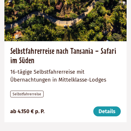
Selbstfahrerreise nach Tansania - Safari
im Süden
16-tägige Selbstfahrerreise mit
Übernachtungen in Mittelklasse-Lodges
Selbstfahrerreise
Preis
Dauer:
Reiseziel
ab 4.150 € p. P.
Details
(ab):
16
Tansania
4150
Tage
€