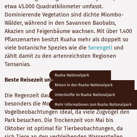
etwa 45.000 Quadratkilometer umfasst.
Dominierende Vegetation sind dichte Miombo-
Wälder, während in den Savannen Baobabs,
Akazien und Feigenbäume wachsen. Mit über 1.400
Pflanzenarten besitzt Ruaha mehr als doppelt so
viele botanische Spezies wie die
Serengeti
und
zählt damit zu den artenreichsten Regionen
Tansanias.
Ruaha-Nationalpark
Beste Reisezeit und Klima
Reisen in den Ruaha-Nationalpark
Die Regenzeit dauert von November bis April,
Unterkünfte im Ruaha-Nationalpark
besonders die Monate Januar bis April sind für
Mehr Informationen zum Ruaha-Nationalpark
Vogelbeobachtungen ideal, da viele Zugvögel den
Park besuchen. Die Trockenzeit von Mai bis
Oktober ist optimal für Tierbeobachtungen, da
sich Tiere an den verbleibenden Wasserstellen