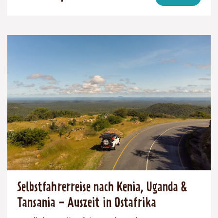
(ab):
27
Tansania
6400
Tage
€
Selbstfahrerreise nach Kenia, Uganda &
Tansania - Auszeit in Ostafrika