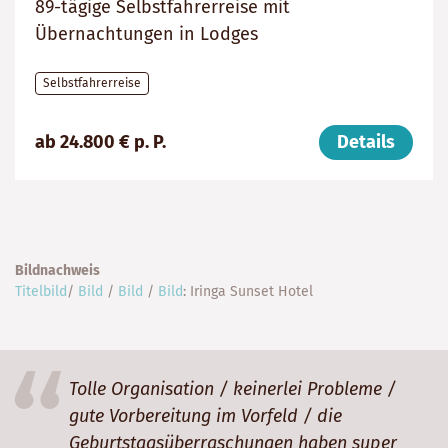
89-tägige Selbstfahrerreise mit
Übernachtungen in Lodges
Selbstfahrerreise
Preis
Dauer:
Reiseziele
ab 24.800 € p. P.
Details
(ab):
89
Tansania,
24800
Tage
Uganda,
€
Kenia
Bildnachweis
Titelbild
/
Bild
/
Bild
/
Bild
: Iringa Sunset Hotel
Tolle Organisation / keinerlei Probleme /
gute Vorbereitung im Vorfeld / die
Geburtstagsüberraschungen haben super