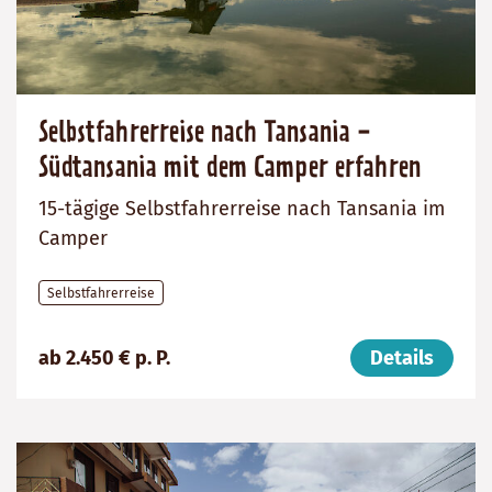
Selbstfahrerreise nach Tansania -
Südtansania mit dem Camper erfahren
15-tägige Selbstfahrerreise nach Tansania im
Camper
Selbstfahrerreise
Preis
Dauer:
Reiseziel
ab 2.450 € p. P.
Details
(ab):
15
Tansania
2450
Tage
€