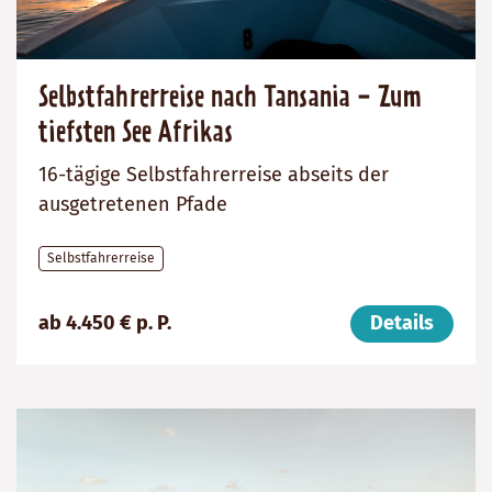
Selbstfahrerreise nach Tansania - Zum
tiefsten See Afrikas
16-tägige Selbstfahrerreise abseits der
ausgetretenen Pfade
Selbstfahrerreise
Preis
Dauer:
Reiseziel
ab 4.450 € p. P.
Details
(ab):
16
Tansania
4450
Tage
€