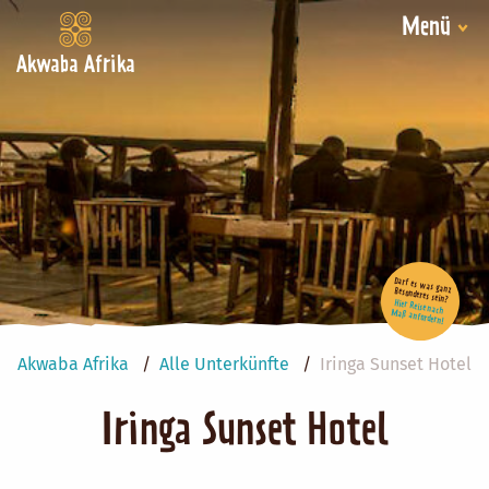
Menü
Akwaba Afrika
Darf es was ganz Besonderes sein?
Hier Reise nach Maß anfordern!
Akwaba Afrika
Alle Unterkünfte
Iringa Sunset Hotel
Iringa Sunset Hotel