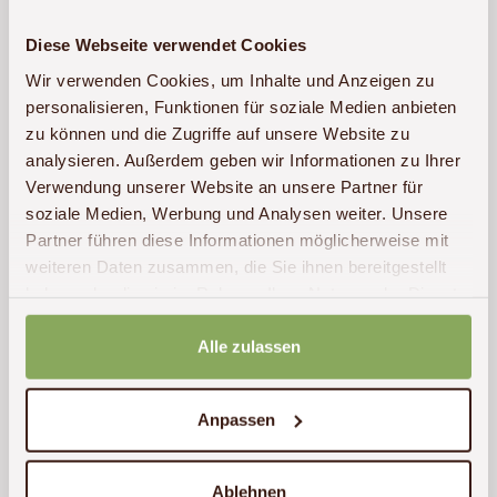
(ab):
15
Tansania
3050
Tage
€
Diese Webseite verwendet Cookies
Wir verwenden Cookies, um Inhalte und Anzeigen zu
personalisieren, Funktionen für soziale Medien anbieten
zu können und die Zugriffe auf unsere Website zu
analysieren. Außerdem geben wir Informationen zu Ihrer
Verwendung unserer Website an unsere Partner für
soziale Medien, Werbung und Analysen weiter. Unsere
Partner führen diese Informationen möglicherweise mit
weiteren Daten zusammen, die Sie ihnen bereitgestellt
haben oder die sie im Rahmen Ihrer Nutzung der Dienste
gesammelt haben.
Alle zulassen
Anpassen
Selbstfahrerreise nach Tansania - Safari
im Süden
Ablehnen