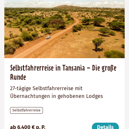
Selbstfahrerreise in Tansania - Die große
Runde
27-tägige Selbstfahrerreise mit
Übernachtungen in gehobenen Lodges
Selbstfahrerreise
Preis
Dauer:
Reiseziel
ab 6.400 € p. P.
Details