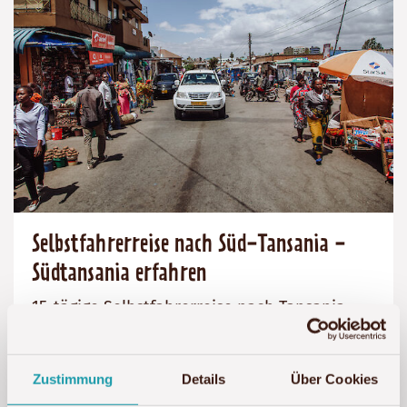
Selbstfahrerreise nach Süd-Tansania -
Südtansania erfahren
15-tägige Selbstfahrerreise nach Tansania
Selbstfahrerreise
Zustimmung
Details
Über Cookies
Preis
Dauer:
Reiseziel
ab 3.050 € p. P.
Details