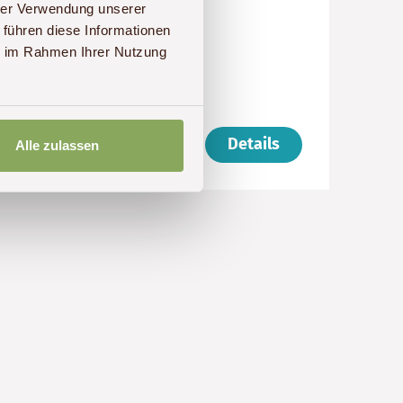
Gruppenreise
hrer Verwendung unserer
 führen diese Informationen
Preis
Dauer:
Reiseziele
ie im Rahmen Ihrer Nutzung
(ab):
18
Simbabwe,
3650
Tage
Botswana
€
ab 3.650 € p. P.
Details
Alle zulassen