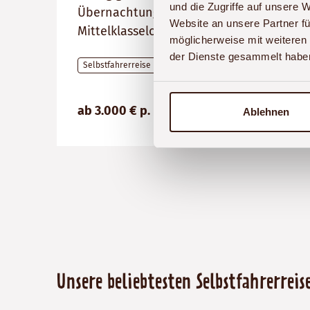
und die Zugriffe auf unsere 
Übernachtungen in
Website an unsere Partner fü
Mittelklasselodges
möglicherweise mit weiteren
der Dienste gesammelt habe
Selbstfahrerreise
Preis
Dauer:
Reiseziele
ab 3.000 € p. P.
Details
(ab):
12
Namibia,
Ablehnen
3000
Tage
Simbabwe,
€
Botswana
Unsere beliebtesten Selbstfahrerreis