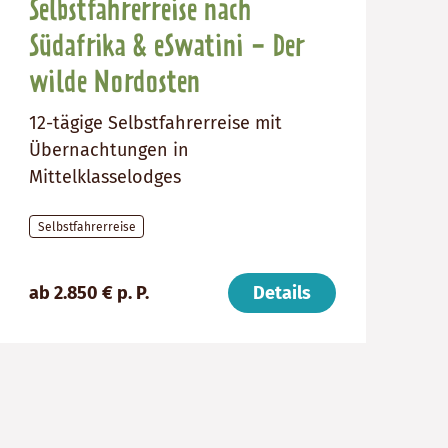
Selbstfahrerreise nach
Südafrika & eSwatini - Der
wilde Nordosten
12-tägige Selbstfahrerreise mit
Übernachtungen in
Mittelklasselodges
Selbstfahrerreise
Preis
Dauer:
Reiseziele
ab 2.850 € p. P.
Details
(ab):
12
Südafrika,
2850
Tage
eSwatini
€