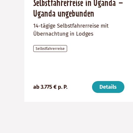
Selbstfahrerreise in Uganda –
Uganda ungebunden
14-tägige Selbstfahrerreise mit
Übernachtung in Lodges
Selbstfahrerreise
Preis
Dauer:
Reiseziel
(ab):
14
Uganda
3775
Tage
€
ab 3.775 € p. P.
Details