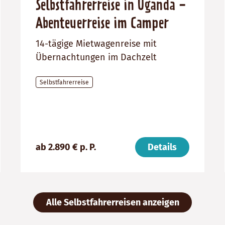
Selbstfahrerreise in Uganda -
Abenteuerreise im Camper
14-tägige Mietwagenreise mit
Übernachtungen im Dachzelt
Selbstfahrerreise
Preis
Dauer:
Reiseziel
(ab):
14
Uganda
2890
Tage
€
ab 2.890 € p. P.
Details
Alle Selbstfahrerreisen anzeigen