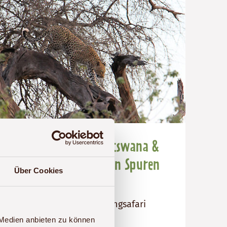
Safarireise nach Botswana &
Simbabwe - Auf den Spuren
Über Cookies
der Leoparden
18-tägige mobile Campingsafari
 Medien anbieten zu können