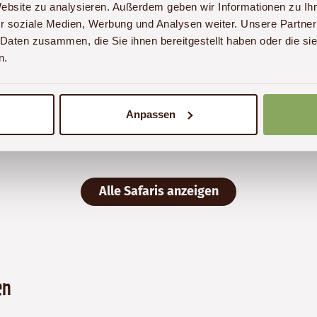
Website zu analysieren. Außerdem geben wir Informationen zu I
Preis
Dauer:
Reiseziel
r soziale Medien, Werbung und Analysen weiter. Unsere Partner
(ab):
8
Tansania
 Daten zusammen, die Sie ihnen bereitgestellt haben oder die s
3200
Tage
€
n.
ab 3.200 € p. P.
Details
Anpassen
Alle Safaris anzeigen
en