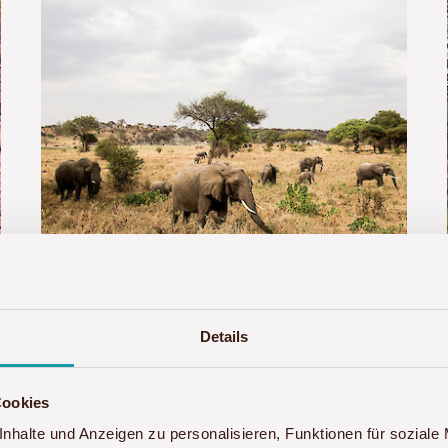
Safari in Tansania - Porini
8-tägige Safarireise mit
Details
Übernachtungen in
Mittelklasselodges
Cookies
nhalte und Anzeigen zu personalisieren, Funktionen für soziale
Privatreise