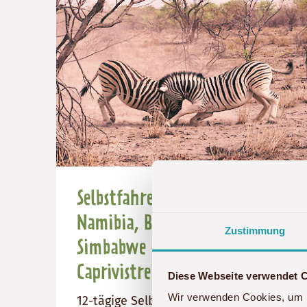
Selbstfahrerreise nach
Namibia, Botswana &
Zustimmung
Simbabwe - Safari am
Caprivistreifen
Diese Webseite verwendet 
Wir verwenden Cookies, um I
12-tägige Selbstfahrerreise mit