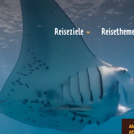
Reiseziele
Reisethem
Ak
Af