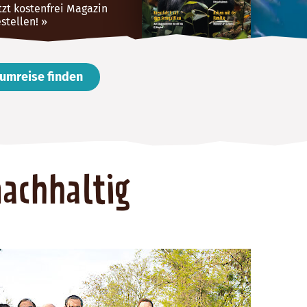
tzt kostenfrei Magazin
stellen!
umreise finden
nachhaltig